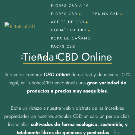
FLORES CBD A 1€
FLORES CBD
RESINA CBD
ACEITE DE CBD
COSMÉTICA CBD
Hachis CBD
Flores CBD Indoor
ROPA DE CÁÑAMO
Aceite CBD 10
PACKS CBD
Flores CBD Outdoor
Crema CBD dolor muscular
Tienda CBD Online
Aceite CBD 20
0
Flores CBD Greenhouse
Crema CBD antiinflamatoria
Aceite CBD 30
Si quieres comprar
de calidad y de manera 100%
Flores CBD Premium
CBD online
Aceite CBD con melatonina
legal, en TuBoticaCBD encontrarás una
gran variedad de
Flores CBD Baratas
productos a precios muy asequibles
.
Echa un vistazo a nuestra web y disfruta de las increíbles
propiedades de nuestros artículos CBD en solo un par de clics.
Todos ellos
cultivados de forma ecológica, sostenible, y
totalmente libres de químicos y pesticidas
. ¡En