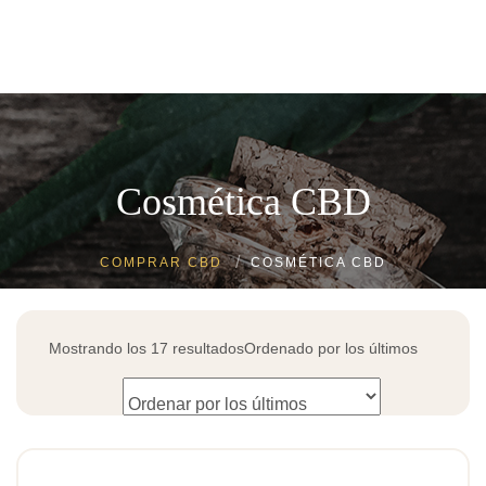
0
Flores CBD a 1€
Flores CBD
Resina CBD
Cosmética CBD
Aceite de CBD
Cosmética CBD
Ropa de cáñamo
COMPRAR CBD
COSMÉTICA CBD
Packs CBD
Mostrando los 17 resultados
Ordenado por los últimos