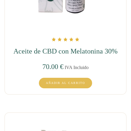
Valorado con
5.00
Aceite de CBD con Melatonina 30%
de 5
70.00
€
IVA Incluido
AÑADIR AL CARRITO