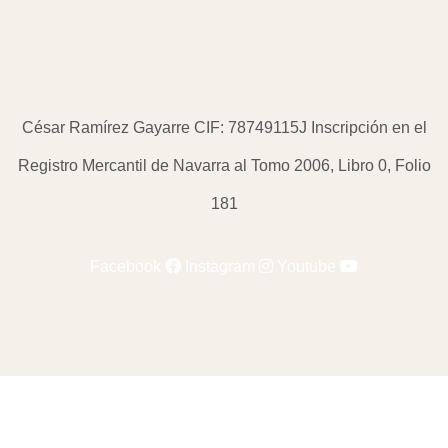
César Ramírez Gayarre CIF: 78749115J Inscripción en el
Registro Mercantil de Navarra al Tomo 2006, Libro 0, Folio
181
Facebook
Instagram
Youtube
TuBoticaCBD © Todos los derechos reservados. 2024.
Tu tienda online para comprar CBD natural