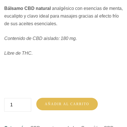
Bálsamo CBD natural
analgésico con esencias de menta,
eucalipto y clavo ideal para masajes gracias al efecto frío
de sus aceites esenciales.
Contenido de CBD aislado: 180 mg.
Libre de THC.
Bálsamo
AÑADIR AL CARRITO
CBD
natural
Kannotiger