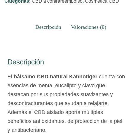
Categorías:
CBD a contrareembolso
,
Cosmética CBD
cantidad
Descripción
Valoraciones (0)
Descripción
El
bálsamo CBD natural Kannotiger
cuenta con
esencias de menta, eucalipto y clavo que
destacan por sus propiedades suavizantes y
descontracturantes que ayudan a relajarte.
Además el CBD aislado aporta múltiples
beneficios antioxidantes, de protección de la piel
y antibacteriano.