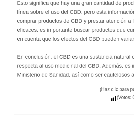
Est
o
signific
a
que
hay
un
a
gran
cant
idad
de
prod
l
í
nea
so
bre
el
us
o
del
CBD
,
per
o
est
a
inform
aci
ó
compr
ar
product
os
de
CBD
y
pre
star
at
en
ci
ón
a
l
e
f
ic
aces
,
es
important
e
bus
car
product
os
que
cu
en
cu
enta
que
los
e
fect
os
del
CBD
p
ued
en
vari
a
En
con
clus
i
ón
,
el
CBD
es
un
a
sust
anc
ia
natural
c
respect
a
al
us
o
medicinal
del
CBD
.
Ad
em
ás
,
es
i
Minister
io
de
San
idad
,
as
í
com
o
ser
caut
el
os
os
a
¡Haz clic para p
(Votos: