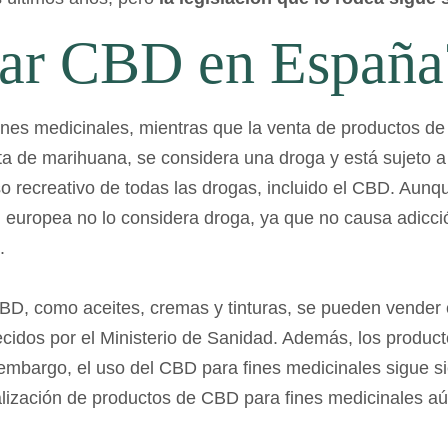
rar CBD en España
ines
medicinal
es
,
m
ient
ras
que
la
vent
a
de
product
os
de
ta de marihuana,
se
consider
a
un
a
dro
ga
y
est
á
su
j
eto
a
s
o
rec
reat
ivo
de
to
d
as
las
dro
gas
,
incl
u
ido
el
CBD
. Aunqu
 europea no lo considera droga, ya que no causa adicció
.
BD
,
com
o
ace
ites
,
cre
mas
y
tint
uras
,
se
p
ued
en
v
ender
e
c
id
os
por
el
Minister
io
de
San
idad
.
Ad
em
ás
,
los
product
embargo
,
el
us
o
del
CBD
para
fines
medicinal
es
s
igue
si
l
iz
aci
ón
de
product
os
de
CBD
para
fines
medicinal
es
a
ú