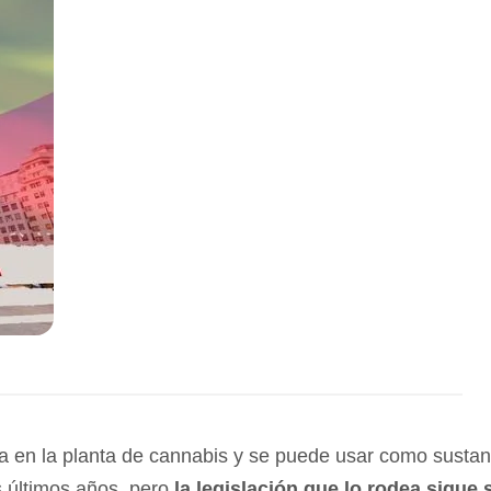
a
en
la
plant
a
de
cannabis
y
se
p
ued
e
us
ar
com
o
sust
an
s
ú
lt
im
os
a
ñ
os
,
per
o
la
legisl
aci
ón
que
lo
rode
a
s
igue
s