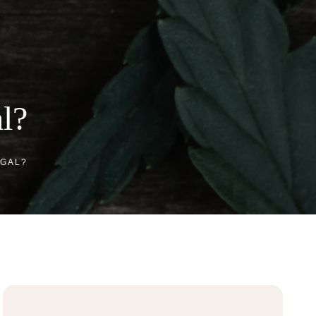
0
l?
EGAL?