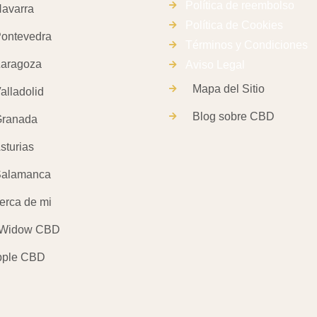
Política de reembolso
avarra
Política de Cookies
ontevedra
Términos y Condiciones
aragoza
Aviso Legal
Mapa del Sitio
lladolid
Blog sobre CBD
ranada
turias
alamanca
erca de mi
 Widow CBD
pple CBD