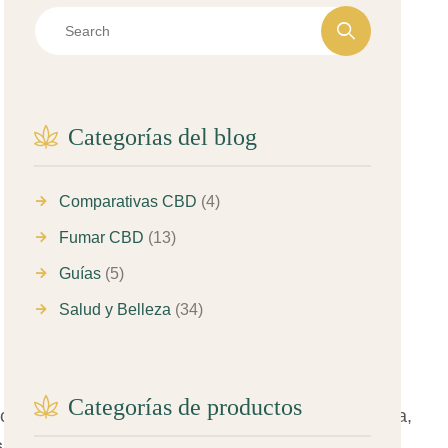
Categorías del blog
Comparativas CBD
(4)
Fumar CBD
(13)
Guías
(5)
Salud y Belleza
(34)
Categorías de productos
c
ia
ter
ap
é
ut
ica
o
para
fines
rec
reat
iv
os
.
En
Esp
a
ña
,
i
endo
un
tem
a
de
debate
.