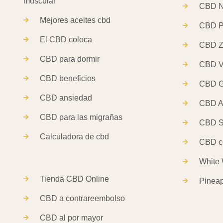
muscular
CBD N
Mejores aceites cbd
CBD P
El CBD coloca
CBD Z
CBD para dormir
CBD Va
CBD beneficios
CBD G
CBD ansiedad
CBD As
CBD para las migrañas
CBD S
Calculadora de cbd
CBD c
White
Tienda CBD Online
Pinea
CBD a contrareembolso
CBD al por mayor