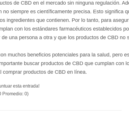
uct
os
de
CBD
en
el
merc
ado
sin
n
ing
una
regul
aci
ón
.
Ad
n
no
s
iem
pre
es
c
ient
í
f
ic
ament
e
prec
isa
.
Est
o
signific
a
q
os
ingredient
es
que
cont
ien
en
.
P
or
lo
t
anto
,
para
a
se
gur
m
plan
con
los
est
á
nd
ares
farm
ac
é
utic
os
est
able
c
id
os
po
r
de
un
a
persona
a
o
tra
y
que
los
product
os
de
CBD
no
on
much
os
benefic
ios
pot
en
cial
es
para
la
sal
ud
,
per
o
e
mportant
e
bus
car
product
os
de
CBD
que
cum
plan
con
l
l
compr
ar
product
os
de
CBD
en
l
í
nea
.
untuar esta entrada!
0
Promedio:
0
)