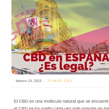
febrero 23, 2023
FUMAR CBD
El
CBD
es
un
a
mol
é
cul
a
natural
que
se
enc
u
ent
r
el
CBD
se
ha
v
uel
to
c
ada
ve
z
m
ás
popular
en
lo