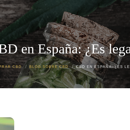
Flores CBD a 1€
Flores CBD
Resina CBD
BD en España: ¿Es lega
Aceite de CBD
Cosmética CBD
Ropa de cáñamo
PRAR CBD
BLOG SOBRE CBD
CBD EN ESPAÑA: ¿ES L
Packs CBD