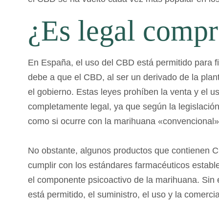
¿Es legal comp
En
Esp
a
ña
,
el
us
o
del
CBD
est
á
permit
ido
para
f
de
be
a
que
el
CBD, al ser un derivado de la plan
el
gob
ier
no
.
Est
as
le
yes
pro
h
í
ben
la
vent
a
y
el
u
completamente legal, ya que según la legislación
como si ocurre con la marihuana «convencional»
No
obst
ante
,
al
gun
os
product
os
que
cont
ien
en
C
cum
pl
ir
con
los
est
á
nd
ares
farm
ac
é
utic
os
est
abl
el
component
e
ps
ico
activ
o
de
la
mar
ih
uana
.
Sin
est
á
permit
ido
,
el
sum
in
ist
ro
,
el
us
o
y
la
com
er
cia