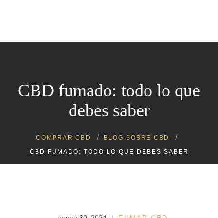
0
Flores CBD a 1€
Flores CBD
Resina CBD
CBD fumado: todo lo que
Aceite de CBD
Cosmética CBD
debes saber
Ropa de cáñamo
Packs CBD
COMPRAR CBD
BLOG SOBRE CBD
CBD FUMADO: TODO LO QUE DEBES SABER
enero 30, 2024
FUMAR CBD