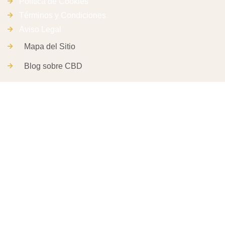
Política de Cookies
Términos y Condiciones
Aviso Legal
Mapa del Sitio
Blog sobre CBD
César Ramírez Gayarre CIF: 78749115J Inscripción en el
Registro Mercantil de Navarra al Tomo 2006, Libro 0, Folio
181