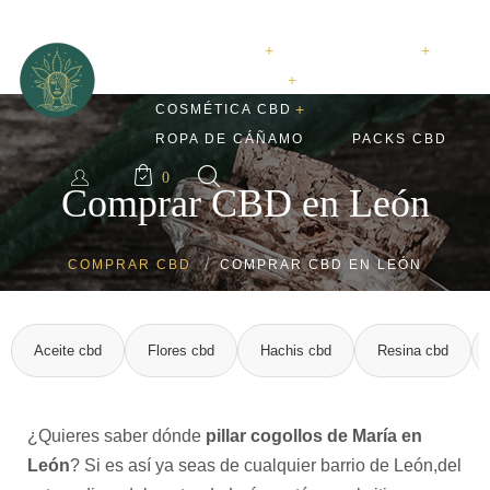
FLORES CBD A 1€
FLORES CBD
RESINA CBD
ACEITE DE CBD
COSMÉTICA CBD
Hachis CBD
Flores CBD Indoor
ROPA DE CÁÑAMO
PACKS CBD
Aceite CBD 10
0
Flores CBD Outdoor
Crema CBD dolor muscular
Comprar CBD en León
Aceite CBD 20
Flores CBD Greenhouse
Crema CBD antiinflamatoria
Aceite CBD 30
COMPRAR CBD
COMPRAR CBD EN LEÓN
Flores CBD Premium
Aceite CBD con melatonina
Flores CBD Baratas
Aceite cbd
Flores cbd
Hachis cbd
Resina cbd
¿Quieres saber dónde
pillar cogollos de María en
León
? Si es así ya seas de cualquier barrio de León,del