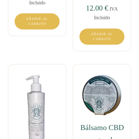
Incluido
12.00
€
IVA
Incluido
AÑADIR AL
CARRITO
AÑADIR AL
CARRITO
Bálsamo CBD