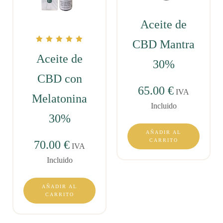
Aceite de
CBD Mantra
Valorado con
5.00
Aceite de
30%
de 5
CBD con
65.00
€
IVA
Melatonina
Incluido
30%
AÑADIR AL
CARRITO
70.00
€
IVA
Incluido
AÑADIR AL
CARRITO