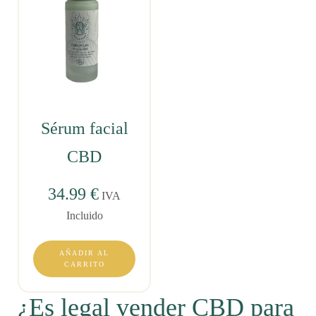
Sérum facial
CBD
34.99
€
IVA
Incluido
AÑADIR AL
CARRITO
¿Es legal vender CBD para